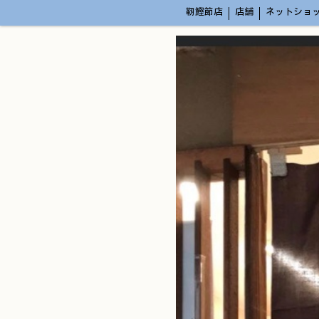
靭鰹節店
店舗
ネットショ