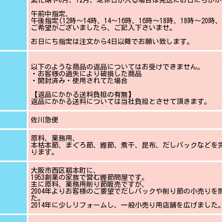
繁忙期や8月、12月、定休日が入る場合は発送にお日にちが
午前中指定、
午後指定(12時〜14時、14〜16時、16時〜18時、18時〜20時、
ご希望がございましたら、ご記入下さいませ。
お日にち指定は注文から4日以降でお願い致します。
以下のような商品の返品についてはお受けできません。
・お客様の過失により破損した商品
・開封済み・使用されてた場合
【返品にかかる送料負担の有無】
返品にかかる送料については当社負担とさせて頂きます。
佐川急便
原料、業務用、
本枯本節、まぐろ節、鰹節、煮干、昆布、だしパックなどを
ります。
大阪市西区靱本町に、
1953創業の家族で営む鰹節問屋です。
主に原料、業務用削り節販売ですが、
2004年よりお客様のご要望でだしパックや削り節の小売り
た。
2014年に少しリフォームし、一般小売り用店舗を広げました