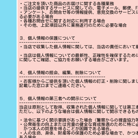
・ご注文を頂いた商品のお届けに関する各種業務
・当店の提供するサービスに関しての、電子メール、郵便、F
・アンケート、お問合せ等の情報提供、意見交換のサービス
る必要がある場合
・各種お問合せに関する対応に利用する場合
・その他、上記項目以外に業務遂行のために必要な場合
３．個人情報の保護について
----------------------------
・当店で収集した個人情報に関しては、当店の責任において
・当店は個人情報についての最新性、正確性を確保するため
に関してご確認、ご協力をお願いする場合がございます。
４．個人情報の照会、編集、削除について
----------------------------------------
・お客様からご提供を頂いた個人情報の訂正・削除に関しま
記載した窓口までご連絡ください。
５．個人情報の第三者への開示について
--------------------------------------
当店は原則として取得、収集された個人情報に関しては第三
ただし、以下のような場合は個人情報に関して開示できるも
・法令に基づく開示要請があった場合（警察からの捜査協力
・公衆衛生の向上または児童の健全な育成推進のために特に
かつ本人の同意を得ることが困難である場合。
・人の生命、身体、財産等の保護のため必要な場合で、かつ
ある場合。