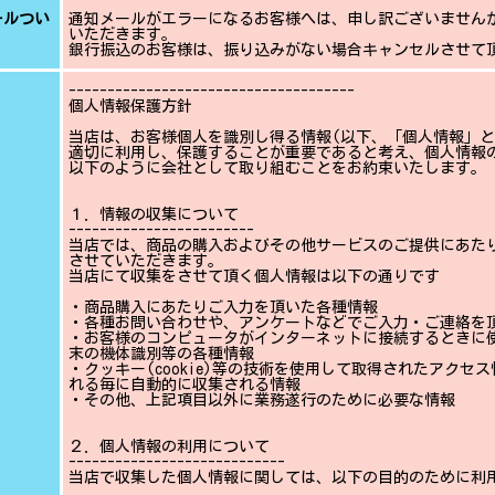
ールつい
通知メールがエラーになるお客様へは、申し訳ございません
いただきます。
銀行振込のお客様は、振り込みがない場合キャンセルさせて
-------------------------------------
個人情報保護方針
当店は、お客様個人を識別し得る情報(以下、「個人情報」と
適切に利用し、保護することが重要であると考え、個人情報
以下のように会社として取り組むことをお約束いたします。
１．情報の収集について
------------------------
当店では、商品の購入およびその他サービスのご提供にあた
させていただきます。
当店にて収集をさせて頂く個人情報は以下の通りです
・商品購入にあたりご入力を頂いた各種情報
・各種お問い合わせや、アンケートなどでご入力・ご連絡を
・お客様のコンピュータがインターネットに接続するときに使
末の機体識別等の各種情報
・クッキー(cookie)等の技術を使用して取得されたアクセ
れる毎に自動的に収集される情報
・その他、上記項目以外に業務遂行のために必要な情報
２．個人情報の利用について
----------------------------
当店で収集した個人情報に関しては、以下の目的のために利