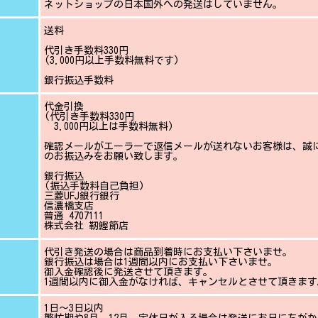
ネットショップの日本国外への発送はしていません。
送料
代引き手数料330円
(3.000円以上手数料無料です)
銀行振込手数料
代金引換
(代引き手数料330円
3.000円以上は手数料無料)
確認メールがエーラーで返信メールが送れないお客様は、誠
のお振込みをお願い致します。
銀行振込
(振込手数料自己負担)
三菱UFJ銀行銀行
信濃橋支店
普通 4707111
株式会社 靭鰹節店
代引き発送の場合は商品到着時にお支払い下さいませ。
銀行振込は場合は1週間以内にお支払い下さいませ。
御入金確認後に発送させて頂きます。
1週間以内に御入金がなければ、キャンセルとさせて頂きます
1日〜3日以内