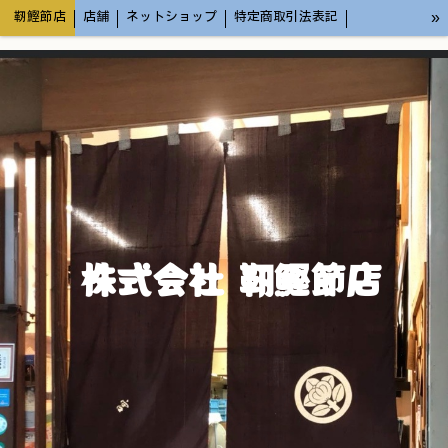
»
靭鰹節店
店舗
ネットショップ
特定商取引法表記
メディア情報
株式会社 靭鰹節店