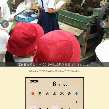
定休日ならと小学校からの社会見学を受け入れました。
𓆛𓆜𓆝𓆞𓆟𓆛𓆜𓆝𓆞𓆟