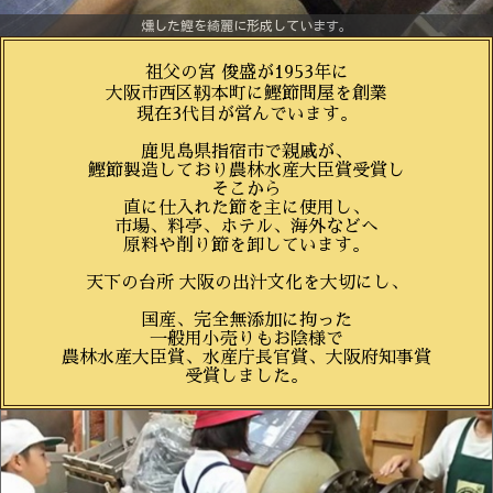
燻した鰹を綺麗に形成しています。
祖父の宮 俊盛が1953年に
大阪市西区靱本町に鰹節問屋を創業
現在3代目が営んでいます。
鹿児島県指宿市で親戚が、
鰹節製造しており農林水産大臣賞受賞し
そこから
直に仕入れた節を主に使用し、
市場、料亭、ホテル、海外などへ
原料や削り節を卸しています。
天下の台所 大阪の出汁文化を大切にし、
国産、完全無添加に拘った
一般用小売りもお陰様で
農林水産大臣賞、水産庁長官賞、大阪府知事賞
受賞しました。