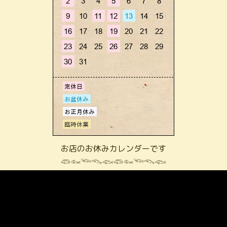
お店のお休みカレンダーです
𓆛𓆜𓆝𓆞𓆟𓆛𓆜𓆝𓆞𓆟